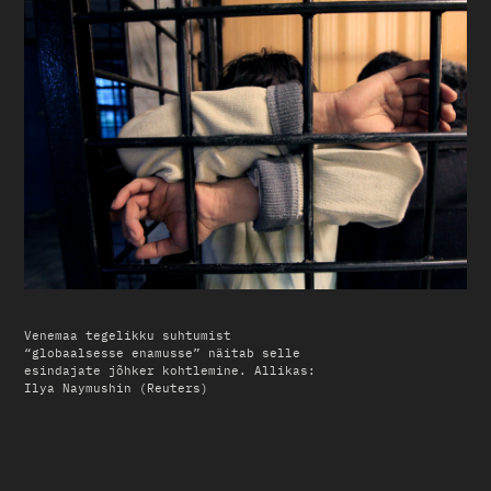
Venemaa tegelikku suhtumist
“globaalsesse enamusse” näitab selle
esindajate jõhker kohtlemine. Allikas:
Ilya Naymushin (Reuters)