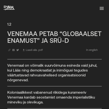
1.2
VENEMAA PETAB “GLOBAALSET
ENAMUST” JA SRÜ-D
Laadi alla .pdf
In english
Venemaal on võimalik suurvõimuna esineda vaid juhul,
kui Lääs ning demokraatiat ja inimõigusi tegudes
väärtustavad rahvusvahelised organisatsioonid
nõrgenevad.
Koloniaalikkest vabanenud riikidega kurameeriv
Venemaa kardab seostamist omaenda imperialistliku
mineviku ja olevikuga.