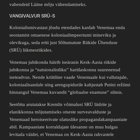
vahendeid Lääne mõju vähendamiseks.
VANGIVALVUR SRÜ-S
Kolonialismivastast jõudu etendades kardab Venemaa enda
seostamist omaenese koloniaalimpeeriumi mineviku ja
olevikuga, seda eriti just Sõltumatute Riikide Ühenduse
(SRÜ) liikmesriikides.
Venemaa juhtkonda häirib iseäranis Kesk-Aasia riikide
juhtkonna ja “natsionalistliku” haritlaskonna suurenenud
iseteadvus. Nende kriitiline vaade Venemaale kui vallutajale,
koloniaalisandale ning arengupidurile kahjustab Putini režiimi
hinnangul Venemaa kuvandit “globaalse enamuse” silmis.
Seetõttu arutatakse Kremlis võimalusi SRÜ liidrite ja
elanikkonna mõjutamiseks otseste surveavalduste ja
Venemaad heroiseerivate ulatuslike propagandakampaaniate
abil. Kampaaniate korraldajate ülesanne on muu hulgas
levitada väidet, et Venemaa on Kesk-Aasia rahvastele