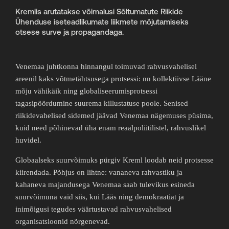
Kremlis arutatakse võimalusi Sõltumatute Riikide
Ühenduse iseteadlikumate liikmete mõjutamiseks
otsese surve ja propagandaga.
Venemaa juhtkonna hinnangul toimuvad rahvusvahelisel
areenil kaks võtmetähtsusega protsessi: nn kollektiivse Lääne
mõju vähikäik ning globaliseerumisprotsessi
tagasipöördumine suurema killustatuse poole. Senised
riikidevahelised sidemed jäävad Venemaa nägemuses püsima,
kuid need põhinevad üha enam reaalpoliitilistel, rahvuslikel
huvidel.
Globaalseks suurvõimuks pürgiv Kreml loodab neid protsesse
kiirendada. Põhjus on lihtne: vananeva rahvastiku ja
kahaneva majandusega Venemaa saab tulevikus esineda
suurvõimuna vaid siis, kui Lääs ning demokraatiat ja
inimõigusi tegudes väärtustavad rahvusvahelised
organisatsioonid nõrgenevad.