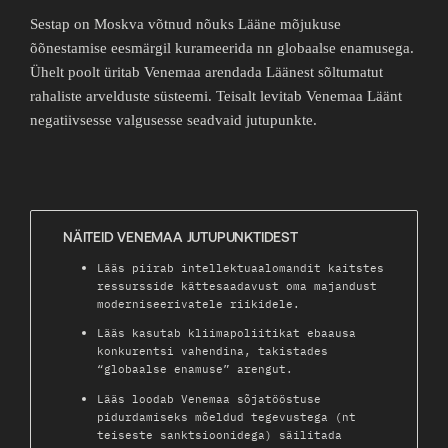
Sestap on Moskva võtnud nõuks Lääne mõjukuse
õõnestamise eesmärgil kurameerida nn globaalse enamusega.
Ühelt poolt üritab Venemaa arendada Läänest sõltumatut
rahaliste arvelduste süsteemi. Teisalt levitab Venemaa Läänt
negatiivsesse valgusesse seadvaid jutupunkte.
NÄITEID VENEMAA JUTUPUNKTIDEST
Lääs piirab intellektuaalomandit kaitstes
ressursside kättesaadavust oma majandust
moderniseerivatele riikidele.
Lääs kasutab kliimapoliitikat ebaausa
konkurentsi vahendina, takistades
“globaalse enamuse” arengut.
Lääs loodab Venemaa sõjatööstuse
pidurdamiseks mõeldud tegevustega (nt
teiseste sanktsioonidega) säilitada