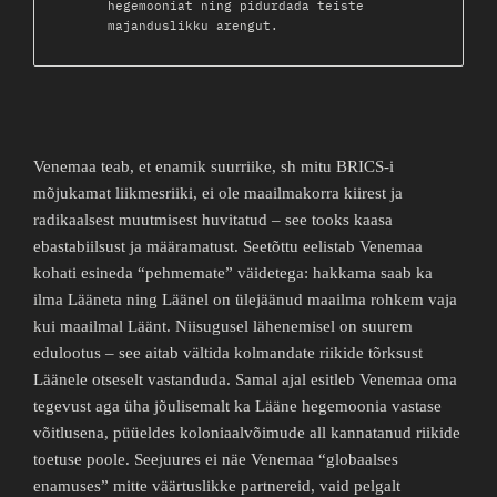
hegemooniat ning pidurdada teiste
majanduslikku arengut.
Venemaa teab, et enamik suurriike, sh mitu BRICS-i
mõjukamat liikmesriiki, ei ole maailmakorra kiirest ja
radikaalsest muutmisest huvitatud – see tooks kaasa
ebastabiilsust ja määramatust. Seetõttu eelistab Venemaa
kohati esineda “pehmemate” väidetega: hakkama saab ka
ilma Lääneta ning Läänel on ülejäänud maailma rohkem vaja
kui maailmal Läänt. Niisugusel lähenemisel on suurem
edulootus – see aitab vältida kolmandate riikide tõrksust
Läänele otseselt vastanduda. Samal ajal esitleb Venemaa oma
tegevust aga üha jõulisemalt ka Lääne hegemoonia vastase
võitlusena, püüeldes koloniaalvõimude all kannatanud riikide
toetuse poole. Seejuures ei näe Venemaa “globaalses
enamuses” mitte väärtuslikke partnereid, vaid pelgalt