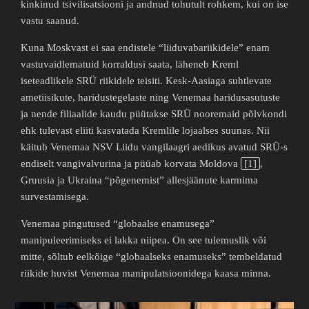
kinkinud tsivilisatsiooni ja andnud tohutult rohkem, kui on ise
vastu saanud.
Kuna Moskvast ei saa endistele “liiduvabariikidele” enam
vastuvaidlematuid korraldusi saata, läheneb Kreml
iseteadlikele SRÜ riikidele teisiti. Kesk-Aasiaga suhtlevate
ametiisikute, haridustegelaste ning Venemaa haridusasutuste
ja nende filiaalide kaudu püütakse SRÜ nooremaid põlvkondi
ehk tulevast eliiti kasvatada Kremlile lojaalses suunas. Nii
käitub Venemaa NSV Liidu vangilaagri aedikus avatud SRÜ-s
endiselt vangivalvurina ja püüab korvata Moldova
[1]
,
Gruusia ja Ukraina “põgenemist” allesjäänute karmima
survestamisega.
Venemaa pingutused “globaalse enamusega”
manipuleerimiseks ei lakka niipea. On see tulemuslik või
mitte, sõltub eelkõige “globaalseks enamuseks” tembeldatud
riikide huvist Venemaa manipulatsioonidega kaasa minna.