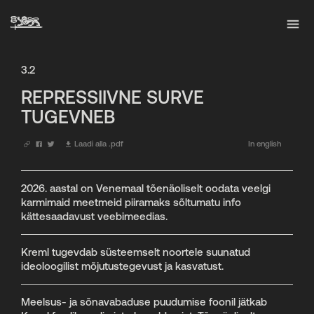
3.2
REPRESSIIVNE SURVE
TUGEVNEB
Laadi alla .pdf
In english
2026. aastal on Venemaal tõenäoliselt oodata veelgi
karmimaid meetmeid piiramaks sõltumatu info
kättesaadavust veebimeedias.
Kreml tugevdab süsteemselt noortele suunatud
ideoloogilist mõjutustegevust ja kasvatust.
Meelsus- ja sõnavabaduse puudumise foonil jätkab