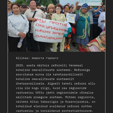
Allikas:
Новости Горного
2025. aasta märtsis reformiti Venemaal
kohalike omavalitsuste süsteemi. Reformiga
soovitakse minna üle kahetasandiliselt
kohalike omavalitsuste süsteemilt
ühetasandilisele. Algselt taheti reformi ellu
viia üle kogu riigi, kuid osa regioonide
vastuseisu tõttu jäeti regioonidele võimalus
säilitada praegune süsteem. Mitmes regioonis,
näiteks Altai Vabariigis ja Krasnojarskis, on
kohalikud elanikud avaldanud reformi suhtes
vastuseisu ja korraldanud protestiaktsioone.