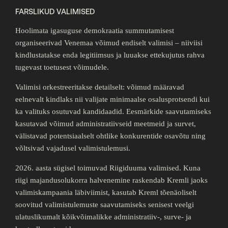
FARSLIKUD VALIMISED
Hoolimata igasuguse demokraatia summutamisest
organiseerivad Venemaa võimud endiselt valimisi – niiviisi
kindlustatakse enda legitiimsus ja luuakse ettekujutus rahva
tugevast toetusest võimudele.
Valimisi orkestreeritakse detailselt: võimud määravad
eelnevalt kindlaks nii valijate minimaalse osalusprotsendi kui
ka valituks osutuvad kandidaadid. Eesmärkide saavutamiseks
kasutavad võimud administratiivseid meetmeid ja survet,
välistavad potentsiaalselt ohtlike konkurentide osavõtu ning
võltsivad vajadusel valimistulemusi.
2026. aasta sügisel toimuvad Riigiduuma valimised. Kuna
riigi majandusolukorra halvenemine raskendab Kremli jaoks
valimiskampaania läbiviimist, kasutab Kreml tõenäoliselt
soovitud valimistulemuste saavutamiseks senisest veelgi
ulatuslikumalt kõikvõimalikke administratiiv-, surve- ja