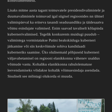
kontrollmeetmeid.
Lisaks mitme aasta tagant toimuvatele presidendivalimistele ja
duumavalimistele toimuvad igal sügisel regioonides nn ühtsel
valimispäeval ka erineva tasandi seadusandliku ja täidesaatva
võimu esindajate valimised. Enim saavad tavaliselt kõlapinda
kubernerivalimised. Tegelik konkurents muidugi puudub –
valimistega vormistatakse Putini heakskiiduga kuberneri
jätkamine või siis keskvõimule sobiva kandidaadi
kuberneriks saamine. Üks olulisemaid põhjuseid kuberneri
väljavahetamisel on regiooni elanikkonna vähenev usaldus
võimude vastu. Kohaliku elanikkonna rahulolematuse
leevendamiseks võidakse kohalik võimuesindaja asendada.
Sisuliselt see mõistagi olukorda ei muuda.