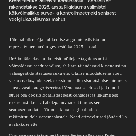
Kreml farslike valimiste korraldamist. Tõenäoliselt
rakendatakse 2026. aasta Riigiduuma valimistel
kõikvõimalikke surve- ja kontrollmeetmeid senisest
veelgi ulatuslikumas mahus.
Täiemahulise sõja puhkemise aegu intensiivistunud
repressiivmeetmed tugevnesid ka 2025. aastal.
Režiim täiendas mullu teisitimõtlejate tagakiusamist
võimaldavat seadusandlust, sh lisati täiendavaid kitsendusi nn
välisagentide staatuses isikutele. Olulise muudatusena võeti
vastu seadus, mis keelas ekstremistliku sisu otsimise internetis
– teatavasti kategoriseerivad Venemaa seadused ja kohtud
suure osa opositsioonilistest seisukohtadest ja liikumistest
ekstremistlikena. Tähelepanuväärselt tundus see
seadusemuudatus äärmuslikuna isegi paljudele
režiimitruudele venemaalastele. Need erimeelsused jõudsid ka
avalikkuse ette.
Uue arenguna inforuumi kontrollimise vallas asus Putini