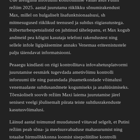
režiim 2025. aastal juurutama riiklikku sõnumirakendust
Max, millel on hulgaliselt lisafunktsionaalsusi, sh
mitmesugused riiklikud teenused ja suhtlus riigiasutustega.
Küberturbespetsialistid on juhtinud tähelepanu, et Max kogub
andmeid pea kõigist kasutaja telefoni rakendustest ning
sellele infole ligipääsemine annaks Venemaa eriteenistustele
palju täiendavat informatsiooni.
Peaaegu kindlasti on riigi kontrollitava infovahetusplatvormi
juurutamise eesmärk tugevdada ametivõimu kontrolli
inforuumi üle ning parandada jõuametkondade võimalusi
venemaalaste suhtlusandmete kogumiseks ja analüüsimiseks.
Tõenäoliselt soovib režiim Maxi laiema juurutamise järel
senisest veelgi jõulisemalt piirata teiste suhtlusrakenduste
kasutusvõimalusi.
Läinud aastal toimunud muudatused viitavad selgelt, et Putini
režiim peab sõna- ja meelsusvabaduse mahasurumist ning
totaalse hirmuõhkkonna loomist sisepoliitilise kontrolli