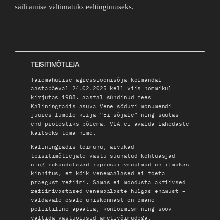
säilitamise vältimatuks eeltingimuseks.
TEISITIMÕTLEJA
Täiemahulise agressioonisõja kolmandal
aastapäeval 24.02.2025 kell viis hommikul
kirjutas 1988. aastal sündinud mees
Kaliningradis asuva Vene sõduri monumendi
juures lumele kirja “Ei sõjale” ning süütas
end protestiks põlema. VLA ei avalda lähedaste
kaitseks tema nime.
Kaliningradis toimunu, arvukad
teisitimõtlejate vastu suunatud kohtuasjad
ning rakendatavad repressiivmeetmed on ilmekas
kinnitus, et kõik venemaalased ei toeta
praegust režiimi. Samas ei moodusta aktiivsed
režiimivastased venemaalaste hulgas enamust –
valdavale osale ühiskonnast on omane
poliitiline apaatia, konformism ning soov
vältida vastuolusid ametivõimudega.