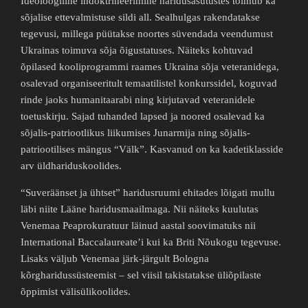
Ideoloogiline indoktrineerimine haridusasutustes toimub ka
sõjalise ettevalmistuse sildi all. Sealhulgas rakendatakse
tegevusi, millega püütakse noortes süvendada veendumust
Ukrainas toimuva sõja õigustatuses. Näiteks kohtuvad
õpilased kooliprogrammi raames Ukraina sõja veteranidega,
osalevad organiseeritult temaatilistel konkurssidel, koguvad
rinde jaoks humanitaarabi ning kirjutavad veteranidele
toetuskirju. Sajad tuhanded lapsed ja noored osalevad ka
sõjalis-patriootlikus liikumises Junarmija ning sõjalis-
patriootilises mängus “Välk”. Kasvanud on ka kadetiklasside
arv üldhariduskoolides.
“Suveräänset ja ühtset” haridusruumi ehitades lõigati mullu
läbi niite Lääne haridusmaailmaga. Nii näiteks kuulutas
Venemaa Peaprokuratuur läinud aastal soovimatuks nii
International Baccalaureate’i kui ka Briti Nõukogu tegevuse.
Lisaks väljub Venemaa järk-järgult Bologna
kõrgharidussüsteemist – sel viisil takistatakse üliõpilaste
õppimist välisülikoolides.