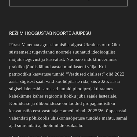
REŽIIM HOOGUSTAB NOORTE AJUPESU
Pärast Venemaa agressioonisõja algust Ukrainas on režiim
süsteemselt tugevdanud noortele suunatud ideoloogilist
mõjutustegevust ja kasvatust. Noorsoo indoktrineerimise
praktika jõudis läinud aastal mudilasteni välja. Kui
patriootliku kasvatuse tunnid “Vestlused olulisest” olid 2022.
aasta sügisest saati vaid kooliõpilaste rida, siis 2025. aasta
sügisel laienesid sarnased tunnid pilootprojekti raames
kahekümne kahes regioonis kokku juba sajale lasteaiale.
Koolidesse ja ülikoolidesse on loodud propagandistliku
kasvatustöö eest vastutajate ametikohad. 2025/26. õppeaastal
vähendati põhikoolis ühiskonnaõpetuse tundide mahtu, samal
ajal suurendati ajalootundide osakaalu.