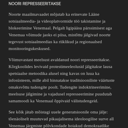
NOORI REPRESSEERITAKSE
Noorte maailmavaadet mõjutab ka erinevate Lääne
sotsiaalmeedia- ja videoplatvormide töö takistamine ja
blokeerimine Venemaal. Pelgalt ligipääsu pärssimisest aga
Venemaa võimude jaoks ei piisa, mistõttu jälgivad noorte
tegevust sotsiaalmeedias ka riiklikud ja regionaalsed
monitooringukeskused.
Võimuvastast meelsust avaldanud noori represseeritakse.
Kõrgkoolides levivaid protestimeeleolusid jälgitakse lausa
spetsiaalse metoodika alusel ning kavas on luua ka
infosüsteem, mille abil hinnatakse traditsiooniliste väärtuste
omaksvõttu tudengite poolt. Tudengite indoktrineerimine,
meelsuse jälgimine ja vajadusel represseerimine puudutab
samamoodi ka Venemaal õppivaid välistudengeid.
See kõik jätab mõistagi uuele generatsioonile oma jälje:
tõenäoliselt muutuvad pikaajalisema ideoloogilise surve all
Venemaa järgmiste põlvkondade hoiakud demokraatlike