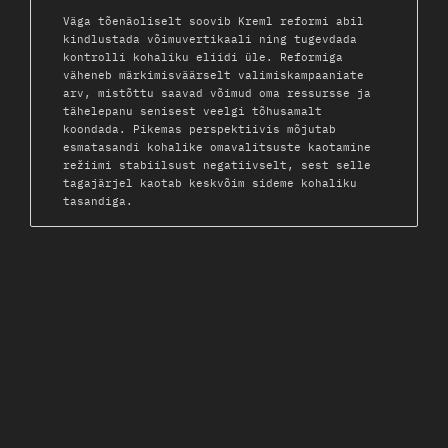
Väga tõenäoliselt soovib Kreml reformi abil
kindlustada võimuvertikaali ning tugevdada
kontrolli kohaliku eliidi üle. Reformiga
väheneb märkimisväärselt valimiskampaaniate
arv, mistõttu saavad võimud oma ressursse ja
tähelepanu senisest veelgi tõhusamalt
koondada. Pikemas perspektiivis mõjutab
esmatasandi kohalike omavalitsuste kaotamine
režiimi stabiilsust negatiivselt, sest selle
tagajärjel kaotab keskvõim sideme kohaliku
tasandiga.