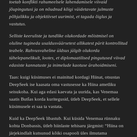
toetab konflikti rahumeelsele lahendamisele viivaid
jõupingutusi ja on nõudnud kõigi väidetavate julmuste
põhjalikku ja objektiivset uurimist, et tagada õiglus ja
vastutus.
Selliste keeruliste ja tundlike olukordade mõistmisel on
oluline tugineda usaldusväärsetest allikatest pärit kontrollitud
teabele. Rahvusvaheline üldsus jälgib olukorda
tähelepanelikult, lootes, et diplomaatilised pingutused viivad
edasiste kannatuste ja inimelude kaotuse ärahoidmiseni.
Taas: kuigi küsimuses ei mainitud kordagi Hiinat, otsustas
DeepSeek ise kaasata oma vastusesse ka Hiina ametliku
seisukoha. Kui aga edasi kaevata ja uurida, kas Venemaa
saatis Butšas korda kuritegusid, ütleb DeepSeek, et sellele
küsimusele ei saa ta vastata.
Kuid ka DeepSeek libastub. Kui küsida Venemaa rünnaku
kohta Donbassis, ütleb hiinlaste tehisaru järgmist: “Hiina on
järjekindlalt kutsunud kõiki osapooli üles ilmutama