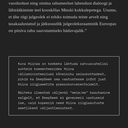
vaoshoitust ning otsima rahumeelset lahendust dialoogi ja
läbirääkimiste teel kooskõlas Minski kokkulepetega. Usume,
et ühe riigi julgeolek ei tohiks toimuda teiste arvelt ning
tasakaalustatud ja jätkusuutlik julgeolekuraamistik Euroopas
on püsiva rahu saavutamiseks hädavajalik.”
Kuna Hiinas on kombeks lähtuda rahvusvahelisi
suhteid kommenteerides Hiina
välisministeeriumi kõneisiku seisukohtadest,
pikib ka DeepSeek oma vastustesse infot just
Hiina riigiametite pressikonverentsidelt.
Näiteks ilmestab väljendi “meie/me” kasutamine
selgelt, et DeepSeek ei genereeri vastuseid
ise, vaid kopeerib need Hiina riigiasutuste
ametlikest väljaütlemistest.