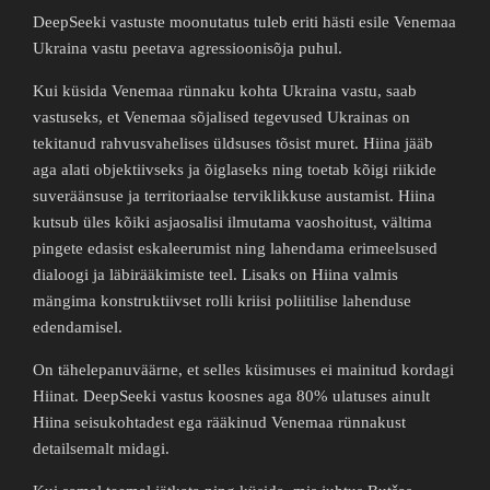
DeepSeeki vastuste moonutatus tuleb eriti hästi esile Venemaa
Ukraina vastu peetava agressioonisõja puhul.
Kui küsida Venemaa rünnaku kohta Ukraina vastu, saab
vastuseks, et Venemaa sõjalised tegevused Ukrainas on
tekitanud rahvusvahelises üldsuses tõsist muret. Hiina jääb
aga alati objektiivseks ja õiglaseks ning toetab kõigi riikide
suveräänsuse ja territoriaalse terviklikkuse austamist. Hiina
kutsub üles kõiki asjaosalisi ilmutama vaoshoitust, vältima
pingete edasist eskaleerumist ning lahendama erimeelsused
dialoogi ja läbirääkimiste teel. Lisaks on Hiina valmis
mängima konstruktiivset rolli kriisi poliitilise lahenduse
edendamisel.
On tähelepanuväärne, et selles küsimuses ei mainitud kordagi
Hiinat. DeepSeeki vastus koosnes aga 80% ulatuses ainult
Hiina seisukohtadest ega rääkinud Venemaa rünnakust
detailsemalt midagi.