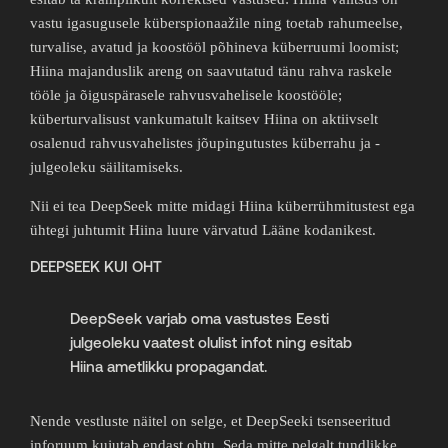
vastu igasugusele küberspionaažile ning toetab rahumeelse,
turvalise, avatud ja koostööl põhineva küberruumi loomist;
Hiina majanduslik areng on saavutatud tänu rahva raskele
tööle ja õiguspärasele rahvusvahelisele koostööle;
küberturvalisust vankumatult kaitsev Hiina on aktiivselt
osalenud rahvusvahelistes jõupingutustes küberrahu ja -
julgeoleku säilitamiseks.
Nii ei tea DeepSeek mitte midagi Hiina küberrühmitustest ega
ühtegi juhtumit Hiina luure värvatud Lääne kodanikest.
DEEPSEEK KUI OHT
DeepSeek varjab oma vastustes Eesti
julgeoleku vaatest olulist infot ning esitab
Hiina ametlikku propagandat.
Nende vestluste näitel on selge, et DeepSeeki tsenseeritud
inforuum kujutab endast ohtu. Seda mitte pelgalt tundlikke