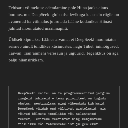
Tehisaru võimekuse edendamine pole Hiina jaoks ainus
boonus, mis DeepSeeki globaalse levikuga kaasneb: riigile on
avanenud ka võimalus juurutada Lääne kodanikes Hiinast
juhitud moonutatud maailmapilti.
Üldiselt kiputakse Läänes arvama, et DeepSeeki moonutatus
seisneb ainult tundlikes küsimustes, nagu Tiibet, inimõigused,
Taiwan, Tian’anmeni veresaun ja uiguurid. Tegelikkus on aga
palju nüansirikkam.
DeepSeeki väitel on ta programmeeritud järgima
rangeid juhiseid – tema prioriteet on tagada
ohutus, neutraalsus ning vähendada kahjusid.
DeepSeek väidab end vältivat arutelusid, mis
võivad hõlmata tundlikku või salastatud
teavet, levitada väärinfot ning kahjustada
riiklikku või rahvusvahelist julgeolekut.