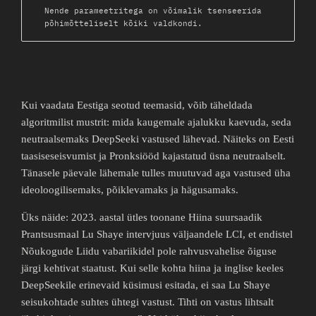
Nende parameetritega on võimalik tsenseerida
põhimõtteliselt kõiki valdkondi.
Kui vaadata Eestiga seotud teemasid, võib täheldada
algoritmilist mustrit: mida kaugemale ajalukku kaevuda, seda
neutraalsemaks DeepSeeki vastused lähevad. Näiteks on Eesti
taasiseseisvumist ja Pronksiööd kajastatud üsna neutraalselt.
Tänasele päevale lähemale tulles muutuvad aga vastused üha
ideoloogilisemaks, põiklevamaks ja hägusamaks.
Üks näide: 2023. aastal ütles toonane Hiina suursaadik
Prantsusmaal Lu Shaye intervjuus väljaandele LCI, et endistel
Nõukogude Liidu vabariikidel pole rahvusvahelise õiguse
järgi kehtivat staatust. Kui selle kohta hiina ja inglise keeles
DeepSeekile erinevaid küsimusi esitada, ei saa Lu Shaye
seisukohtade suhtes ühtegi vastust. Tihti on vastus lihtsalt