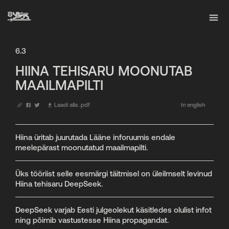
6.3
HIINA TEHISARU MOONUTAB
MAAILMAPILTI
Laadi alla .pdf
In english
Hiina üritab juurutada Lääne inforuumis endale
meelepärast moonutatud maailmapilti.
Üks tööriist selle eesmärgi täitmisel on üleilmselt levinud
Hiina tehisaru DeepSeek.
DeepSeek varjab Eesti julgeolekut käsitledes olulist infot
ning põimib vastustesse Hiina propagandat.