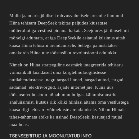
Mullu jaanuaris jõuliselt rahvusvahelisele areenile ilmunud
Hiina tehisaru DeepSeek tekitas paljudes kiusatuse
mõtterobotiga vestlust pidama hakata. Seejuures jäi ilmselt nii
mõnelgi adumata, et iga DeepSeekile esitatud küsimus aitab
kaasa Hiina tehisaru arendamisele. Sellega panustatakse
omakorda Hiina uue tööstusliku revolutsiooni edulukku.
Nimelt on Hiina strateegiline eesmärk integreerida tehisaru
võimalikult laialdaselt oma kõrgtehnoloogilistesse
nutilahendustesse, nagu targad linnad, targad autod, targad
sadamad, elektrivõrgud, asjade internet jne. Kuna uus
tööstusrevolutsioon nõuab muu hulgas käitumismustrite
analüüsimist, kutsus riik kõiki hiinlasi aitama oma vestlustega
kaasa riigi tehisaru võimekuste arendamisele. Nii on Hiinale
tahes-tahtmata abiks ka usinad DeepSeeki kasutajad mujal
maailmas.
TSENSEERITUD JA MOONUTATUD INFO