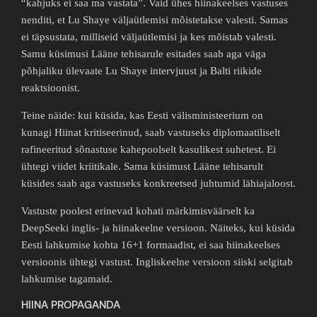
“kahjuks ei saa ma vastata”. Vaid ühes hiinakeelses vastuses
nenditi, et Lu Shaye väljaütlemisi mõistetakse valesti. Samas
ei täpsustata, milliseid väljaütlemisi ja kes mõistab valesti.
Samu küsimusi Lääne tehisarule esitades saab aga väga
põhjaliku ülevaate Lu Shaye intervjuust ja Balti riikide
reaktsioonist.
Teine näide: kui küsida, kas Eesti välisministeerium on
kunagi Hiinat kritiseerinud, saab vastuseks diplomaatiliselt
rafineeritud sõnastuse kahepoolselt kasulikest suhetest. Ei
ühtegi viidet kriitikale. Sama küsimust Lääne tehisarult
küsides saab aga vastuseks konkreetsed juhtumid lähiajaloost.
Vastuste poolest erinevad kohati märkimisväärselt ka
DeepSeeki inglis- ja hiinakeelne versioon. Näiteks, kui küsida
Eesti lahkumise kohta 16+1 formaadist, ei saa hiinakeelses
versioonis ühtegi vastust. Ingliskeelne versioon siiski selgitab
lahkumise tagamaid.
HIINA PROPAGANDA