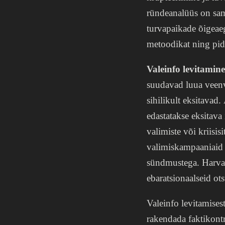
ründeanalüüs on sam
turvapaikade õigeae
metoodikat ning pide
Valeinfo levitamine
suudavad luua veenva
sihilikult eksitavad
edastatakse eksitava 
valimiste või kriisi
valimiskampaaniaid 
sündmustega. Harvad
ebaratsionaalseid ot
Valeinfo levitamises
rakendada faktikontr