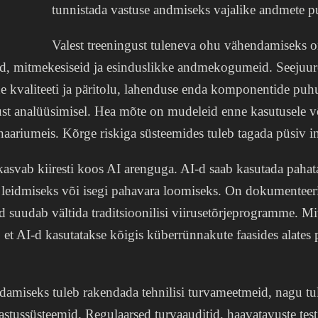
tunnistada vastuse andmiseks vajalike andmete 
Valest treeningust tuleneva ohu vähendamiseks on
eid, mitmekesiseid ja esinduslikke andmekogumeid. Seejuure
 kvaliteeti ja päritolu, lahenduse enda komponentide puhu
st analüüsimisel. Hea mõte on mudeleid enne kasutusele võ
senaariumeis. Kõrge riskiga süsteemides tuleb tagada püsiv i
asvab kiiresti koos AI arenguga. AI-d saab kasutada pahata
 leidmiseks või isegi pahavara loomiseks. On dokumenteer
 suudab vältida traditsioonilisi viirusetõrjeprogramme. M
 et AI-d kasutatakse kõigis küberrünnakute faasides alates 
miseks tuleb rakendada tehnilisi turvameetmeid, nagu tu
astussüsteemid. Regulaarsed turvaauditid, haavatavuste test