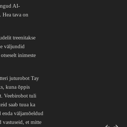
rangud AI-
. Hea tava on
delit treenitakse
le väljundid
otseselt inimeste
teri juturobot Tay
ks, kuna õppis
t. Veebirobot tuli
teid saab tuua ka
el enda väljamõeldud
 vastuseid, et mitte