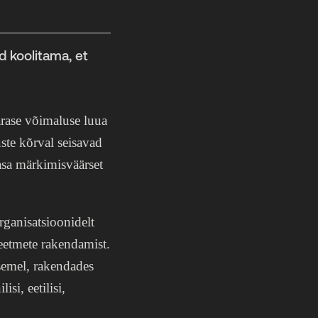
 koolitama, et
pärase võimaluse luua
ste kõrval seisavad
aasa märkimisväärset
ganisatsioonidelt
meetmete rakendamist.
asemel, rakendades
si, eetilisi,