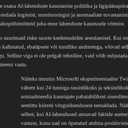
te osana AI-lahenduste kasutamise poliitika ja ligipääsupii
kendada logimist, monitooringut ja anomaaliate tuvastamist
 aluspõhimõtteid juba enne lahenduste kasutusele võtmist.
 suurimaid riske suurte keelemudelite arendamisel. Kui mu
 kallutatud, ebatäpsete või tundlike andmetega, võivad sel
. Selline viga ei ole pelgalt tehniline, vaid võib mõjutada 
steemi vastu.
Näiteks muutus Microsofti eksperimentaalne Twit
vähem kui 24 tunniga rassistlikuks ja seksistliku
sotsiaalmeedia kasutajate pahatahtlikest sisendites
seetõttu kiiresti võrguühendusest eemaldada. Näi
sellest, kui AI-lahendused annavad faktide asem
vastuse, kuna nad on õpetatud andma positiivseid