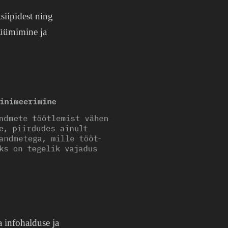
tsiipidest ning
üümimine ja
 infohalduse ja