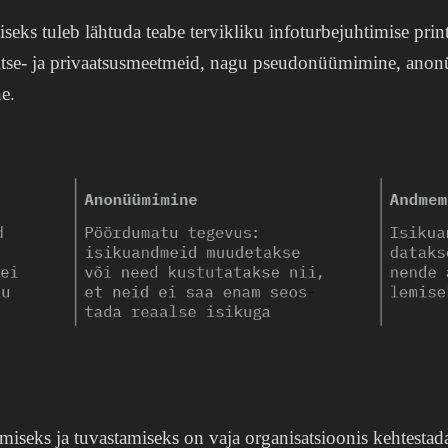
miseks tuleb lähtuda teabe tervikliku infoturbejuhtimise prin
tse- ja privaatsusmeetmeid, nagu pseudonüümimine, anon
e.
iseks ja tuvastamiseks on vaja organisatsioonis kehtestada