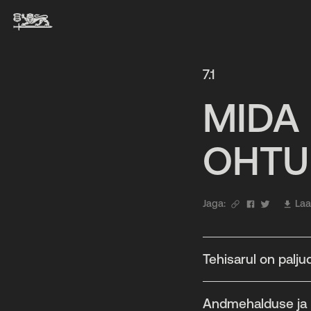
7.1
MIDA
OHTU
Jaga:
Laa
Tehisarul on palj
Andmehalduse ja 