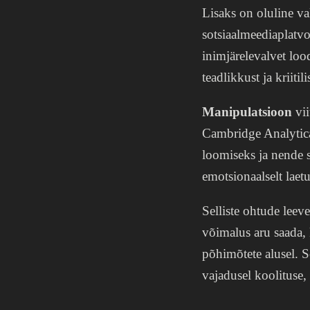
Lisaks on oluline va
sotsiaalmeediaplatv
inimjärelevalvet lo
teadlikkust ja kriiti
Manipulatsioon
vii
Cambridge Analytica 
loomiseks ja nende s
emotsionaalselt laetu
Selliste ohtude leev
võimalus aru saada, 
põhimõtete alusel. S
vajadusel koolituse,