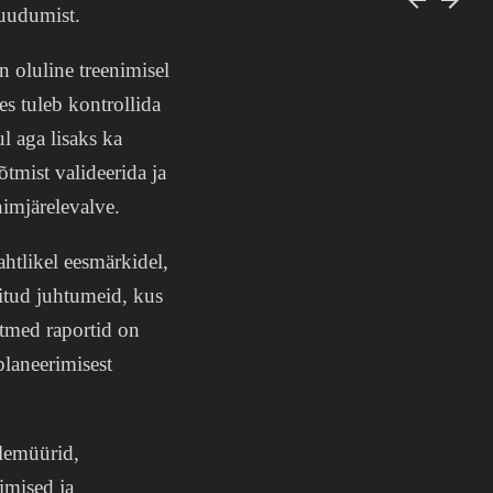
puudumist.
 oluline treenimisel
s tuleb kontrollida
l aga lisaks ka
tmist valideerida ja
nimjärelevalve.
htlikel eesmärkidel,
itud juhtumeid, kus
itmed raportid on
planeerimisest
lemüürid,
imised ja