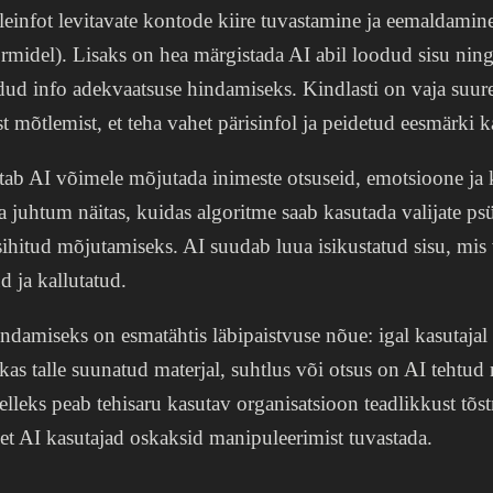
leinfot levitavate kontode kiire tuvastamine ja eemaldamine
ormidel). Lisaks on hea märgistada AI abil loodud sisu nin
odud info adekvaatsuse hindamiseks. Kindlasti on vaja suur
list mõtlemist, et teha vahet pärisinfol ja peidetud eesmärki 
tab AI võimele mõjutada inimeste otsuseid, emotsioone ja 
juhtum näitas, kuidas algoritme saab kasutada valijate psü
ihitud mõjutamiseks. AI suudab luua isikustatud sisu, mis 
d ja kallutatud.
endamiseks on esmatähtis läbipaistvuse nõue: igal kasutajal
kas talle suunatud materjal, suhtlus või otsus on AI tehtud 
elleks peab tehisaru kasutav organisatsioon teadlikkust tõ
 et AI kasutajad oskaksid manipuleerimist tuvastada.