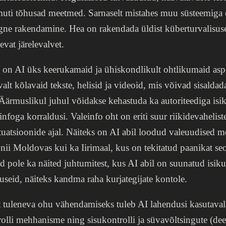
uti tõhusad meetmed. Sarnaselt mistahes muu süsteemiga 
gne rakendamine. Hea on rakendada üldist küberturvalisuse
vat järelevalvet.
on AI üks keerukamaid ja ühiskondlikult ohtlikumaid asp
lt kõlavaid tekste, helisid ja videoid, mis võivad sisaldada
. Äärmuslikul juhul võidakse kehastuda ka autoriteediga isi
infoga korraldusi. Valeinfo oht on eriti suur riikidevahelist
situatsioonide ajal. Näiteks on AI abil loodud valeuudised 
nii Moldovas kui ka Iirimaal, kus on tekitatud paanikat s
 pole ka näited juhtumitest, kus AI abil on suunatud isik
suseid, näiteks kandma raha kurjategijate kontole.
t tuleneva ohu vähendamiseks tuleb AI lahendusi kasutaval
olli mehhanisme ning sisukontrolli ja süvavõltsingute (dee