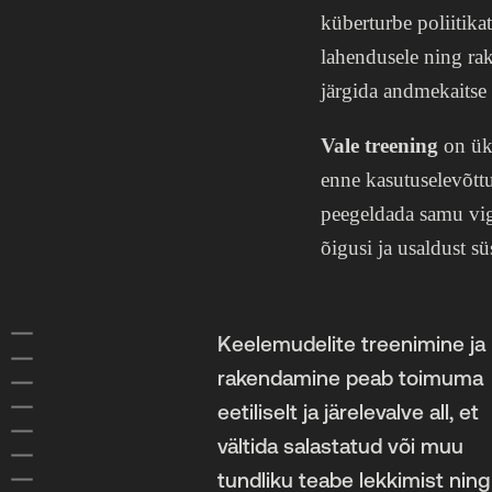
küberturbe poliitika
lahendusele ning ra
järgida andmekaitse
Vale treening
on üks
enne kasutuselevõttu
peegeldada samu vigu
õigusi ja usaldust sü
AVALEHT
Keelemudelite treenimine ja
EESSÕNA
rakendamine peab toimuma
KOKKUVÕTE
1 VENEMAA VÄLISPOLIITIKA
eetiliselt ja järelevalve all, et
2 VENEMAA MÕJUTUSTEGEVUS
vältida salastatud või muu
3 VENEMAA SISEPOLIITIKA
tundliku teabe lekkimist ning
4 VENEMAA ERITEENISTUSED