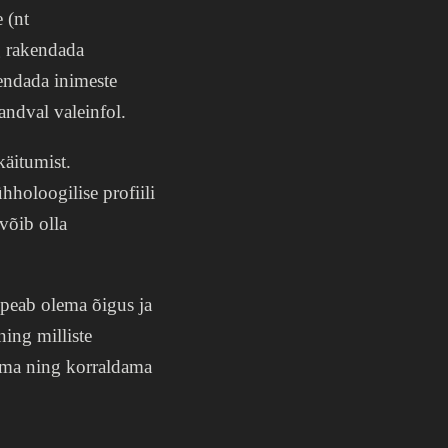
 (nt
g rakendada
endada inimeste
kandval valeinfol.
käitumist.
hholoogilise profiili
võib olla
 peab olema õigus ja
ning milliste
stma ning korraldama