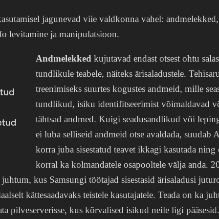
sutamisel jagunevad viie valdkonna vahel: andmelekked, 
fo levitamine ja manipulatsioon.
Andmelekked
kujutavad endast otsest ohtu sala
tundlikule teabele, näiteks ärisaladustele. Tehisa
treenimiseks suurtes kogustes andmeid, mille sea
atud
tundlikud, isiku identifitseerimist võimaldavad või
tähtsad andmed. Kuigi seadusandlikud või lepin
etud
ei luba selliseid andmeid otse avaldada, suudab A
korra juba sisestatud teavet ikkagi kasutada ning
korral ka kolmandatele osapooltele välja anda. 20
uhtum, kus Samsungi töötajad sisestasid ärisaladusi juturo
aalselt kättesaadavaks teistele kasutajatele. Teada on ka ju
a pilveserverisse, kus kõrvalised isikud neile ligi pääsesid