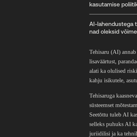
kasutamise poliiti
AI-lahendustega t
nad oleksid võime
Tehisaru (AI) annab 
lisaväärtust, parand
alati ka olulised ri
kahju isikutele, asut
Tehisaruga kaasneva
süsteemset mõtestami
Seetõttu tuleb AI ka
selleks puhuks AI kas
juriidilisi ja ka tehn