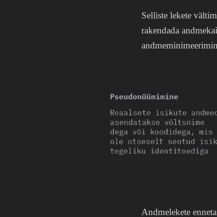
Selliste lekete välti
rakendada andmekai
andmeminimeerimin
Andmelekete ennetam