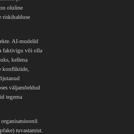
on oluline
 riskihalduse
ekte. AI-mudelid
 faktivigu või olla
kuks, kellena
e konfliktide,
mõjutanud
eoses väljamõeldud
uid tegema
 organisatsioonil
pfake) tuvastamist.