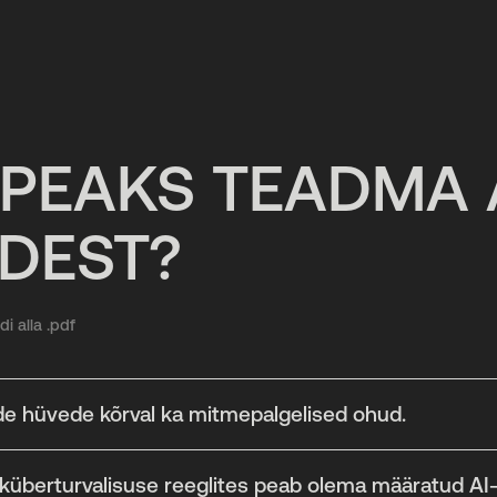
 PEAKS TEADMA 
DEST?
di alla .pdf
ude hüvede kõrval ka mitmepalgelised ohud.
küberturvalisuse reeglites peab olema määratud AI