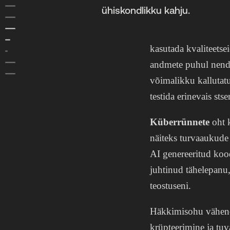
5 VENEMAA RELVAJÕUD
ühiskondlikku kahju.
6 AASIA
7 SALASTATUD TEABE KAITSE
7.1 Mida peaks teadma AI-ohtudest?
kasutada kvaliteets
7.2 Salastatud teabe kaitsja peab oskama riske hinnata
NUPUTAMIST
andmete puhul nende
VARASEMAD RAPORTID
võimalikku kallutatu
testida erinevais st
Küberrünnete
oht k
näiteks turvaaukude
AI genereeritud kood
juhtinud tähelepanu,
teostuseni.
Häkkimisohu vähenda
krüpteerimine ja tuv