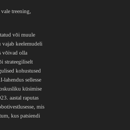
vale treening,
statud või muule
ru vajab keelemudeli
s võivad olla
 strateegiliselt
gulised kohustused
I-lahendus sellesse
 oskusliku küsimise
23. aastal raputas
botivestlusesse, mis
htum, kus patsiendi
.