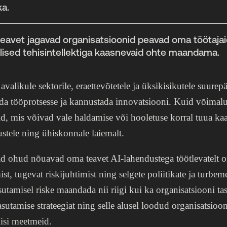
ka.
eavet jagavad organisatsioonid peavad oma töötajaid
lised tehisintellektiga kaasnevaid ohte maandama.
avalikule sektorile, eraettevõtetele ja üksikisikutele suure
ada tööprotsesse ja kannustada innovatsiooni. Kuid võimalu
skid, mis võivad vale haldamise või hooletuse korral tuua k
ustele ning ühiskonnale laiemalt.
d ohud nõuavad oma teavet AI-lahendustega töötlevatelt or
st, tugevat riskijuhtimist ning selgete poliitikate ja turbe
sutamisel riske maandada nii riigi kui ka organisatsiooni t
utamise strateegiat ning selle alusel loodud organisatsioonili
ilisi meetmeid.