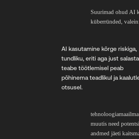
Suurimad ohud AI ka
küberründed, valein
AI kasutamine kõrge riskiga,
tundliku, eriti aga just salast
teabe töötlemisel peab
põhinema teadlikul ja kaalutl
otsusel.
tehnoloogiamaailma j
muutis need potentsi
andmed jäeti kaitsmat